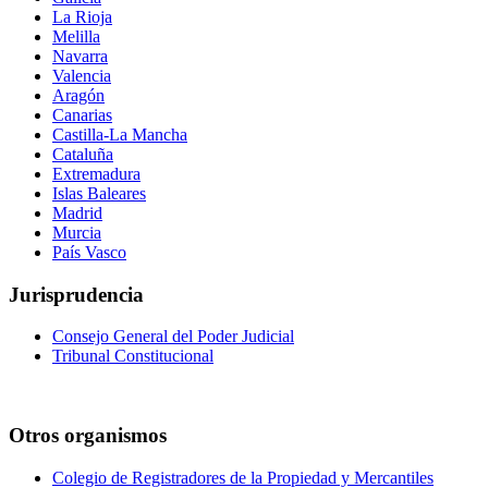
La Rioja
Melilla
Navarra
Valencia
Aragón
Canarias
Castilla-La Mancha
Cataluña
Extremadura
Islas Baleares
Madrid
Murcia
País Vasco
Jurisprudencia
Consejo General del Poder Judicial
Tribunal Constitucional
Otros organismos
Colegio de Registradores de la Propiedad y Mercantiles