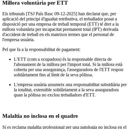
Millora voluntària per ETT
Els tribunals [TSJ País Basc 09-12-2025] han declarat que, per
aplicació del principi d'igualtat retributiva, el treballador posat a
disposició per una empresa de treball temporal (ETT) té dret a la
millora voluntària per incapacitat permanent total (IPT) derivada
d'accident de treball en els mateixos termes que el personal de
l'empresa usuària.
Pel que fa a la responsabilitat de pagament:
L'ETT (com a ocupadora) és la responsable directa de
l'abonament de la millora per l'import total. Si la millora està
coberta per una assegurança, l'asseguradora de l'ETT respon
solidàriament fins al límit de la seva pòlissa.
L'empresa usuària assumeix una responsabilitat subsidiària per
la totalitat, extensible solidàriament a la seva asseguradora
quan la pòlissa no exclou treballadors d'ETT.
Malaltia no inclosa en el quadre
Si es reclama malaltia professional per una patologia no inclosa en el