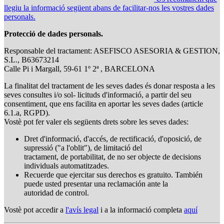
llegiu la informació següent abans de facilitar-nos les vostres dades
personals.
Protecció de dades personals.
Responsable del tractament: ASEFISCO ASESORIA & GESTION,
S.L., B63673214
Calle Pi i Margall, 59-61 1º 2ª , BARCELONA
La finalitat del tractament de les seves dades és donar resposta a les
seves consultes i/o sol- licituds d'informació, a partir del seu
consentiment, que ens facilita en aportar les seves dades (article
6.1.a, RGPD).
Vostè pot fer valer els següents drets sobre les seves dades:
Dret d'informació, d'accés, de rectificació, d'oposició, de
supressió ("a l'oblit"), de limitació del
tractament, de portabilitat, de no ser objecte de decisions
individuals automatitzades.
Recuerde que ejercitar sus derechos es gratuito. También
puede usted presentar una reclamación ante la
autoridad de control.
Vostè pot accedir a
l'avís legal
i a la informació completa
aquí