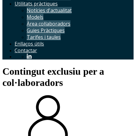
Utilitats pràctiques
Notícies d'actualitat
Models
Àrea col·laboradors
Guies Pràctiques
Tarifes i taules
Enllaços útils
Contactar
Contingut exclusiu per a
col·laboradors